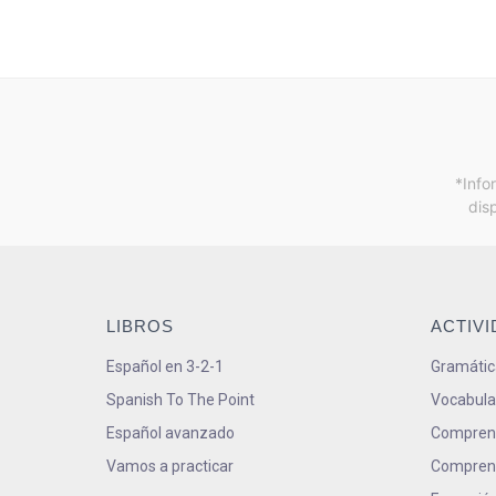
*Info
dis
LIBROS
ACTIV
Español en 3-2-1
Gramátic
Spanish To The Point
Vocabula
Español avanzado
Comprens
Vamos a practicar
Comprens