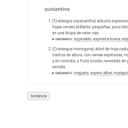
sustantiva
(Crataegus oxyacantha) arbusto espinoso d
hojas verdes brillante, pequeñas, poco lo
es una drupa de color rojo.
▸ sinónimos:
espinablo
,
espinera brava
,
esp
(Crataegus monogyna) árbol de hoja caduca
metros de altura, con ramas espinosas, ho
y en corimbo, y fruto ovoide, revestido de 
semilla.
▸ sinónimos:
majuelo
,
espino albar
,
matapio
botánica