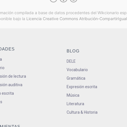
rmación compilada a base de datos procedentes del Wikcionario esp
ponible bajo la
Licencia Creative Commons Atribución-CompartirIgual
IDADES
BLOG
a
DELE
rio
Vocabulario
ión de lectura
Gramática
ión auditiva
Expresión escrita
 escrita
Música
s
Literatura
Cultura & Historia
MIENTAS