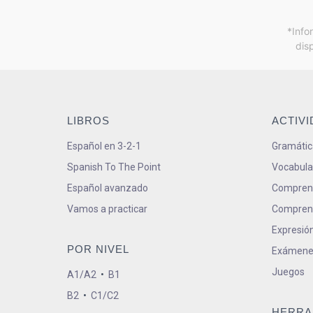
*Info
dis
LIBROS
ACTIV
Español en 3-2-1
Gramátic
Spanish To The Point
Vocabula
Español avanzado
Comprens
Vamos a practicar
Comprens
Expresión
POR NIVEL
Exámene
Juegos
A1/A2
•
B1
B2
•
C1/C2
HERRA