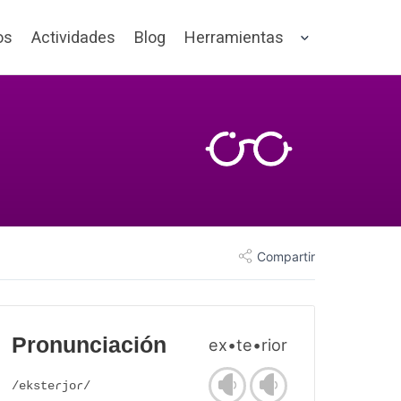
os
Actividades
Blog
Herramientas
Compartir
Pronunciación
ex•te•rior
/eksteɾjoɾ/