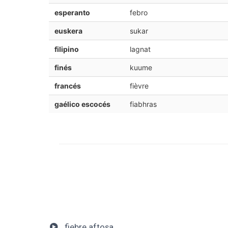
esperanto
febro
euskera
sukar
filipino
lagnat
finés
kuume
francés
fièvre
gaélico escocés
fiabhras
fiebre aftosa