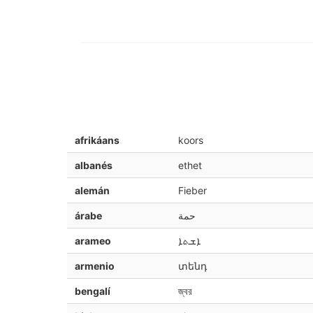
afrikáans
koors
albanés
ethet
alemán
Fieber
árabe
حمة
arameo
ܐܫܬܐ
armenio
տենդ
bengalí
জ্বর