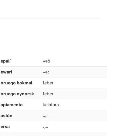
epalí
ज्वरो
newari
ज्वर
noruego bokmal
feber
noruego nynorsk
feber
papiamento
keintura
pastún
تبه
persa
تب