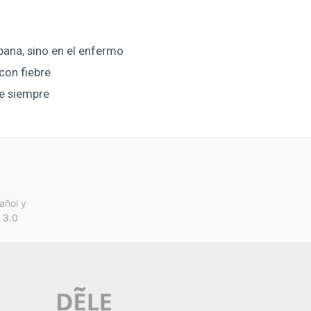
ábana, sino en el enfermo
con fiebre
de siempre
añol y
 3.0