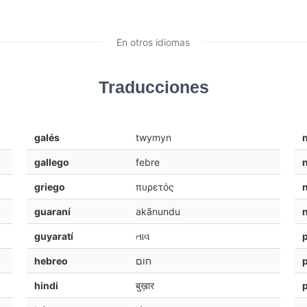
En otros idiomas
Traducciones
galés
twymyn
n
gallego
febre
griego
πυρετός
guaraní
akãnundu
guyaratí
તાવ
hebreo
חום
hindi
बुख़ार