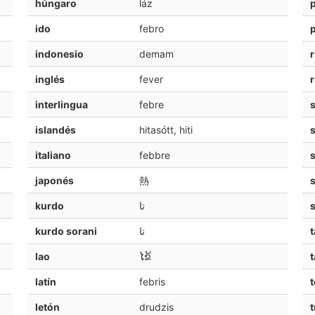
húngaro
láz
ido
febro
indonesio
demam
inglés
fever
interlingua
febre
s
islandés
hitasótt, hiti
s
italiano
febbre
s
japonés
熱
s
kurdo
تا
kurdo sorani
تا
t
lao
ໄຂ້
t
latín
febris
t
letón
drudzis
t