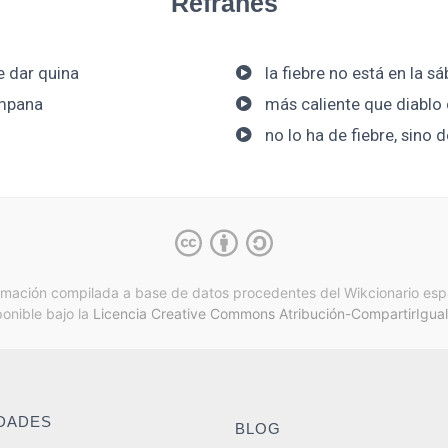
Refranes
e dar quina
la fiebre no está en la s
ampana
más caliente que diablo 
no lo ha de fiebre, sino 
rmación compilada a base de datos procedentes del Wikcionario esp
ponible bajo la
Licencia Creative Commons Atribución-CompartirIgual
IDADES
BLOG