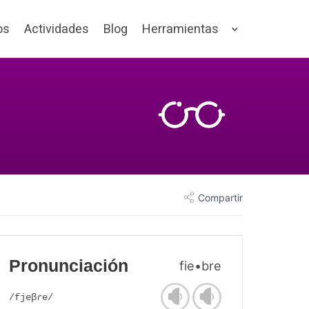
os
Actividades
Blog
Herramientas
Compartir
Pronunciación
fie•bre
/fjeβɾe/