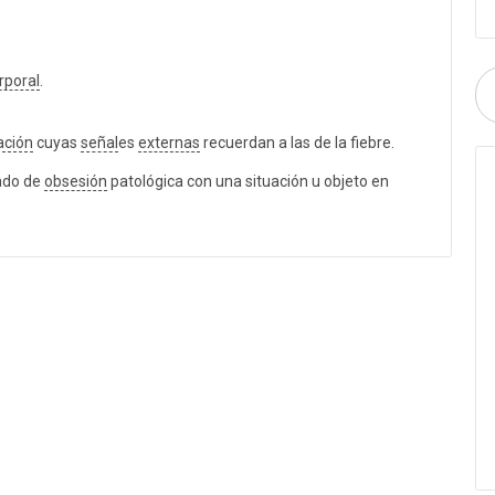
rporal
.
ación
cuyas
señal
es
externas
recuerdan a las de la fiebre.
ado de
obsesión
patológica con una situación u objeto en