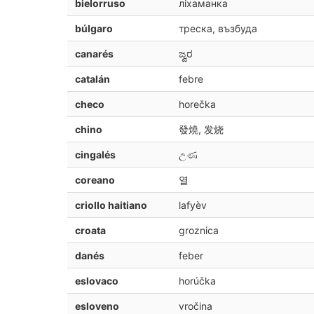
bielorruso
ліхаманка
búlgaro
треска, възбуда
canarés
ಜ್ವರ
catalán
febre
checo
horečka
chino
發燒, 发烧
cingalés
උණ
coreano
열
criollo haitiano
lafyèv
croata
groznica
danés
feber
eslovaco
horúčka
esloveno
vročina