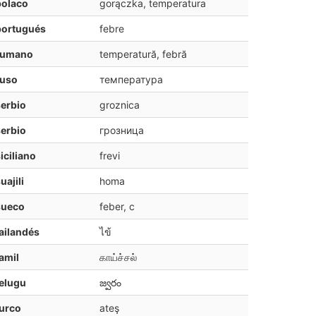
polaco
gorączka, temperatura
portugués
febre
rumano
temperatură, febră
ruso
температура
erbio
groznica
erbio
грозница
iciliano
frevi
uajili
homa
sueco
feber, c
ailandés
ไข้
amil
காய்ச்சல்
elugu
జ్వరం
urco
ateş