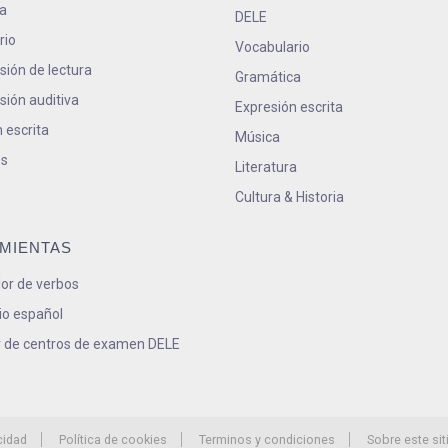
a
DELE
rio
Vocabulario
ión de lectura
Gramática
ión auditiva
Expresión escrita
 escrita
Música
s
Literatura
Cultura & Historia
MIENTAS
or de verbos
io español
 de centros de examen DELE
cidad
Política de cookies
Terminos y condiciones
Sobre este sit