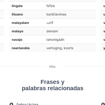
lingala
fɛ́fɛlɛ
lituano
karščiavimas
malayalam
പനി
malayo
demam
v
navajo
tahoniigááh
neerlandés
verhoging, koorts
y
Más
Frases y
palabras relacionadas
fiebre láctea