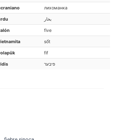
ucraniano
лихоманка
urdu
بخار
valón
five
ietnamita
sốt
volapük
fif
idis
פיבער
fiebre sinoca