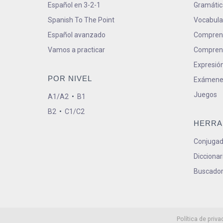
Español en 3-2-1
Gramátic
Spanish To The Point
Vocabula
Español avanzado
Comprens
Vamos a practicar
Comprens
Expresión
POR NIVEL
Exámene
Juegos
A1/A2
•
B1
B2
•
C1/C2
HERRA
Conjugad
Diccionar
Buscador
Política de priva