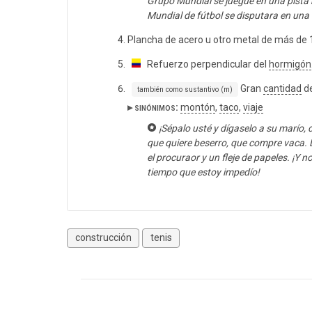
Grupo Mundial se juegue en una pista r
Mundial de fútbol se disputara en una 
Plancha de acero u otro metal de más de
Refuerzo perpendicular del
hormigón
Gran
cantidad
de
también como sustantivo (m)
▸ sinónimos:
montón
,
taco
,
viaje
¡Sépalo usté y dígaselo a su marío, 
que quiere beserro, que compre vaca. L
el procuraor y un fleje de papeles. ¡Y 
tiempo que estoy impedío!
construcción
tenis