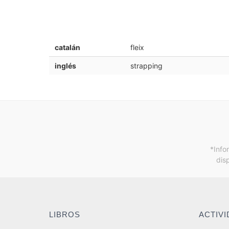
catalán
fleix
inglés
strapping
*Info
dis
LIBROS
ACTIV