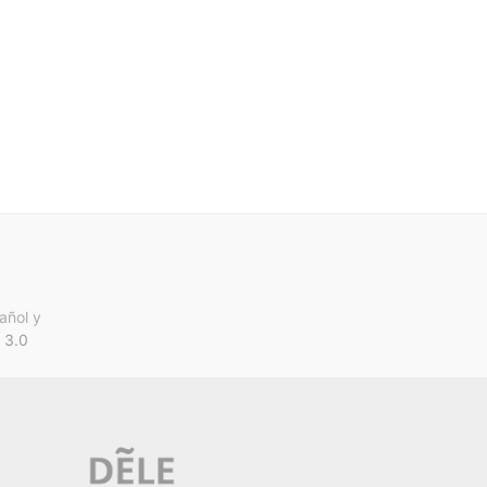
añol y
 3.0