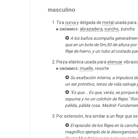
masculino
Tira
curva
y delgada de
metal
usada para
▸ sinónimos:
abrazadera
,
suncho
, zuncho
A los baños acompaña generalmente 
que en un bote de 0m,30 de altura por 
fleje de hierro, y un tubo al costado p
Pieza elástica usada para
atenuar
vibraci
▸ sinónimos:
muelle
, resorte
Su exaltación interna, a impulsos de
un ser primitivo, tenso de vida salvaje 
"Es que... Es que, verás, es porque
espuma y no un colchón de flejes." Rome
pálida, pálida rosa. Madrid: Fundamen
Por extensión, tira similar a un fleje que 
El episodio de los flejes en la cancha
magnífico ejemplo de la desorganizació