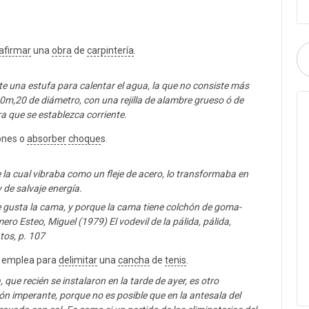
afirmar
una
obra
de
carpintería
.
una estufa para calentar el agua, la que no consiste más
0m,20 de diámetro, con una rejilla de alambre grueso ó de
ara que se establezca corriente.
ones o
absorber
choque
s.
 la cual vibraba como un fleje de acero, lo transformaba en
y de salvaje energía.
 le gusta la cama, y porque la cama tiene colchón de goma-
ro Esteo, Miguel (1979) El vodevil de la pálida, pálida,
tos, p. 107
se emplea para
delimitar
una
cancha
de
tenis
.
, que recién se instalaron en la tarde de ayer, es otro
n imperante, porque no es posible que en la antesala del