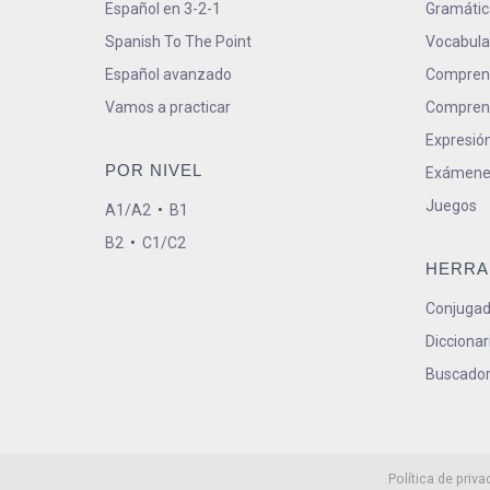
Español en 3-2-1
Gramátic
Spanish To The Point
Vocabula
Español avanzado
Comprens
Vamos a practicar
Comprens
Expresión
POR NIVEL
Exámene
Juegos
A1/A2
•
B1
B2
•
C1/C2
HERRA
Conjugad
Diccionar
Buscador
Política de priva