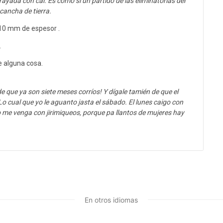
ayada con cal. Es como si un partido de las eliminatorias del
cancha de tierra.
 10 mm de espesor .
.
 alguna cosa.
de que ya son siete meses corríos! Y dígale tamién de que el
o cual que yo le aguanto jasta el sábado. El lunes caigo con
no me venga con jirimiqueos, porque pa llantos de mujeres hay
En otros idiomas