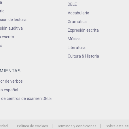
a
DELE
rio
Vocabulario
ión de lectura
Gramática
ión auditiva
Expresión escrita
 escrita
Música
s
Literatura
Cultura & Historia
MIENTAS
or de verbos
io español
 de centros de examen DELE
cidad
Política de cookies
Terminos y condiciones
Sobre este sit