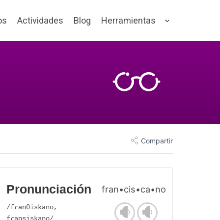
os
Actividades
Blog
Herramientas
Compartir
Pronunciación
fran•cis•ca•no
/fɾanθiskano,
fɾansiskano/