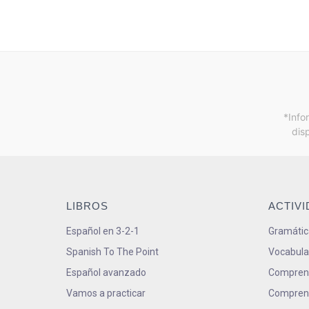
*Info
dis
LIBROS
ACTIV
Español en 3-2-1
Gramátic
Spanish To The Point
Vocabula
Español avanzado
Comprens
Vamos a practicar
Comprens