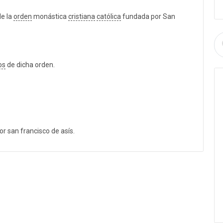
e la
orden
monástica
cristiana
católica
fundada por San
os
de dicha orden.
r san francisco de asís.