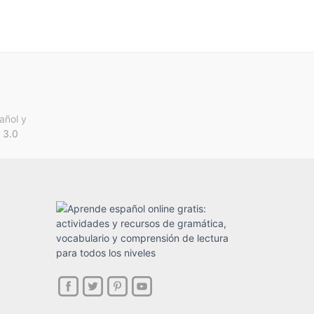
añol y
 3.0