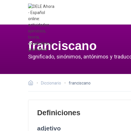
franciscano
Significado, sinónimos, antónimos y traduc
Diccionario
franciscano
Definiciones
adjetivo