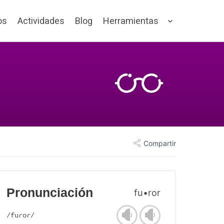
os
Actividades
Blog
Herramientas
Compartir
Pronunciación
fu•ror
/fuɾoɾ/