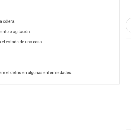
da
cólera
.
ento
o
agitación
.
 el estado de una cosa.
ere el
delirio
en algunas
enfermedad
es.