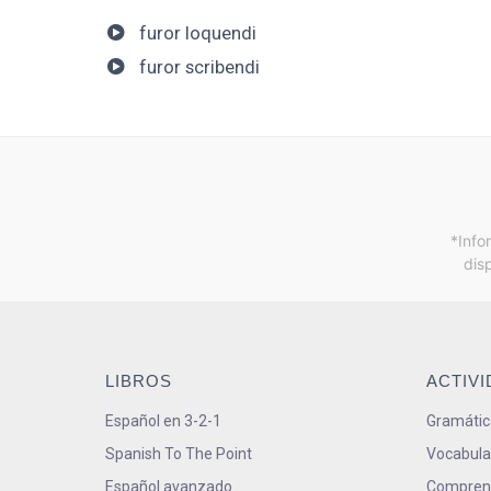
furor loquendi
furor scribendi
*Info
dis
LIBROS
ACTIV
Español en 3-2-1
Gramátic
Spanish To The Point
Vocabula
Español avanzado
Comprens