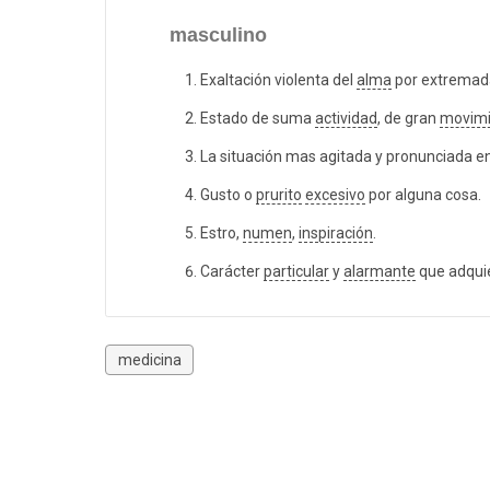
masculino
Exaltación violenta del
alma
por extrema
Estado de suma
actividad
, de gran
movimi
La situación mas agitada y pronunciada en
Gusto o
prurito
excesivo
por alguna cosa.
Estro,
numen
,
inspiración
.
Carácter
particular
y
alarmante
que adqui
medicina