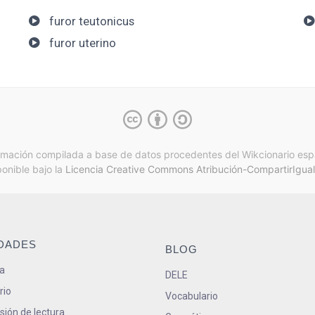
furor teutonicus
furor uterino
rmación compilada a base de datos procedentes del Wikcionario esp
ponible bajo la
Licencia Creative Commons Atribución-CompartirIgual
IDADES
BLOG
a
DELE
rio
Vocabulario
ión de lectura