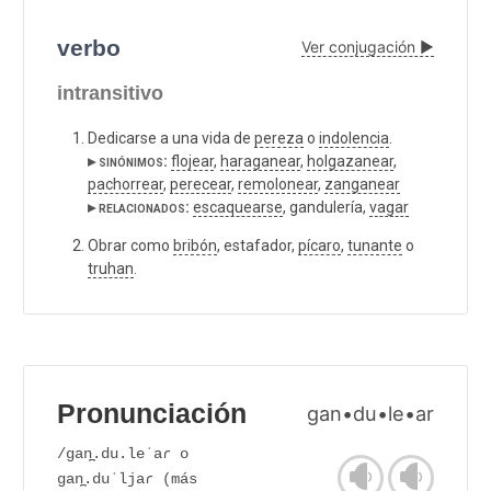
verbo
Ver conjugación ▶
intransitivo
Dedicarse a una vida de
pereza
o
indolencia
.
▸ sinónimos:
flojear
,
haraganear
,
holgazanear
,
pachorrear
,
perecear
,
remolonear
,
zanganear
▸ relacionados:
escaquearse
, gandulería,
vagar
Obrar como
bribón
, estafador,
pícaro
,
tunante
o
truhan
.
Pronunciación
gan•du•le•ar
/gan̪.du.leˈaɾ o
gan̪.duˈljaɾ (más