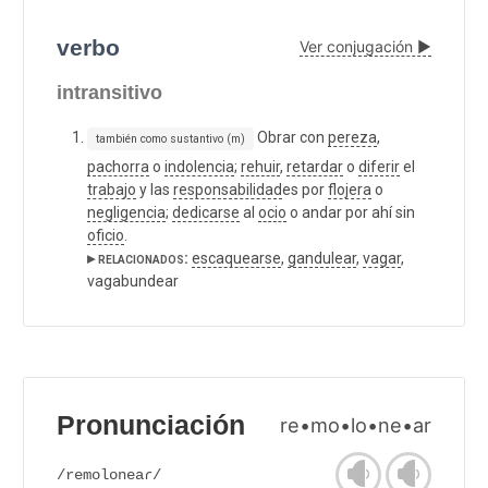
verbo
Ver conjugación ▶
intransitivo
Obrar con
pereza
,
también como sustantivo (m)
pachorra
o
indolencia
;
rehuir
,
retardar
o
diferir
el
trabajo
y las
responsabilidad
es por
flojera
o
negligencia
;
dedicarse
al
ocio
o andar por ahí sin
oficio
.
▸ relacionados:
escaquearse
,
gandulear
,
vagar
,
vagabundear
Pronunciación
re•mo•lo•ne•ar
/remoloneaɾ/