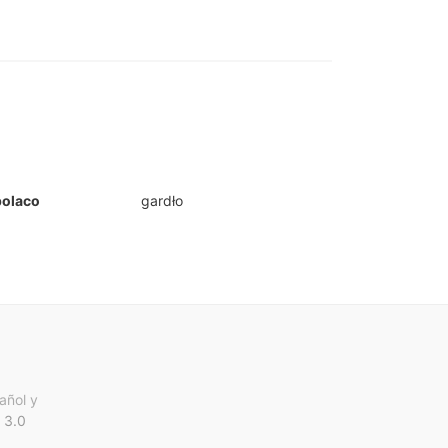
polaco
gardło
añol y
 3.0