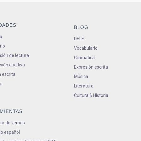
IDADES
BLOG
a
DELE
rio
Vocabulario
ión de lectura
Gramática
ión auditiva
Expresión escrita
 escrita
Música
s
Literatura
Cultura & Historia
MIENTAS
or de verbos
io español