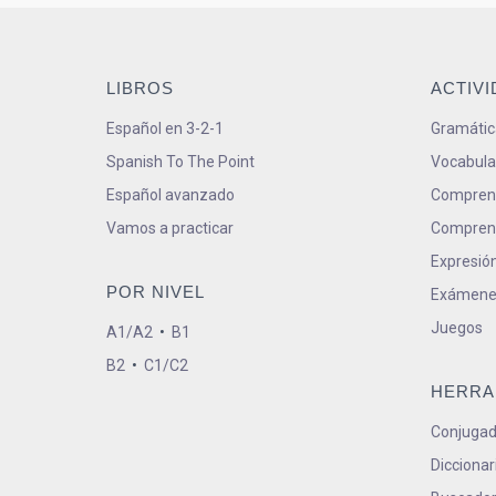
LIBROS
ACTIV
Español en 3-2-1
Gramátic
Spanish To The Point
Vocabula
Español avanzado
Comprens
Vamos a practicar
Comprens
Expresión
POR NIVEL
Exámene
Juegos
A1/A2
•
B1
B2
•
C1/C2
HERRA
Conjugad
Diccionar