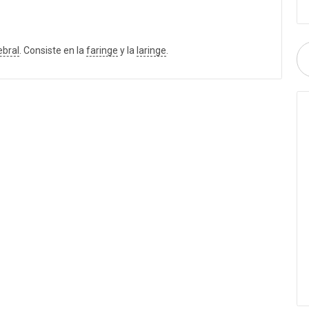
ebral
. Consiste en la
faringe
y la
laringe
.