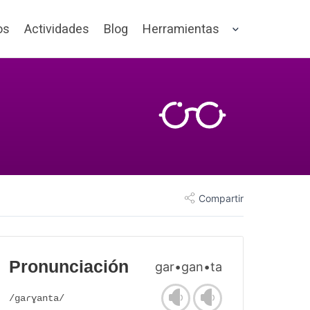
os
Actividades
Blog
Herramientas
Compartir
Pronunciación
gar•gan•ta
/gaɾɣanta/