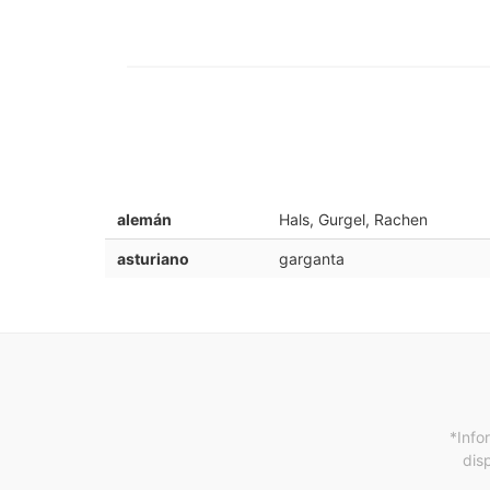
alemán
Hals, Gurgel, Rachen
asturiano
garganta
*Info
dis