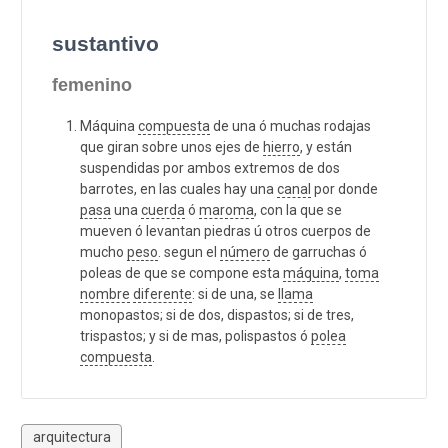
sustantivo
femenino
Máquina
compuesta
de una ó muchas rodajas
que giran sobre unos ejes de
hierro
, y están
suspendidas por ambos extremos de dos
barrotes, en las cuales hay una
canal
por donde
pasa
una
cuerda
ó
maroma
, con la que se
mueven ó levantan piedras ú otros cuerpos de
mucho
peso
. segun el
número
de garruchas ó
poleas de que se compone esta
máquina
,
toma
nombre
diferente
: si de una, se
llama
monopastos; si de dos, dispastos; si de tres,
trispastos; y si de mas, polispastos ó
polea
compuesta
.
arquitectura