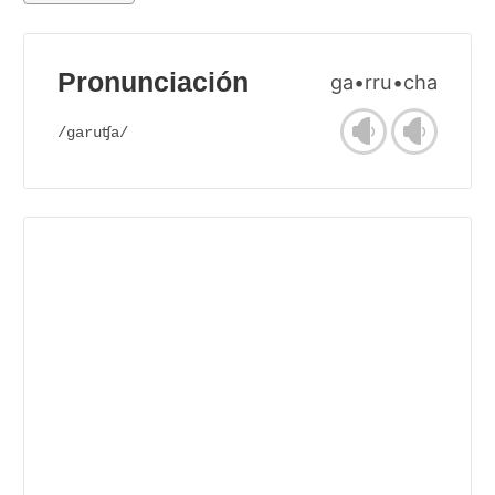
Pronunciación
ga•rru•cha
/garuʧa/