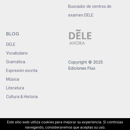
Buscador de centros de
examen DELE
BLOG
DELE
Vocabulario
Gramática
Copyright © 2025
Ediciones Fluo
Expresión escrita
Música
Literatura
Cultura & Historia
Este sitio web utiliza cookies para mejorar su experiencia. Si continúas
navegando, consideraremos que aceptas su uso.