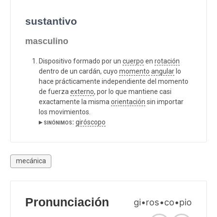
sustantivo
masculino
Dispositivo formado por un
cuerpo
en
rotación
dentro de un cardán, cuyo
momento
angular
lo
hace prácticamente independiente del momento
de fuerza
externo
, por lo que mantiene casi
exactamente la misma
orientación
sin importar
los movimientos.
▸ sinónimos:
giróscopo
mecánica
Pronunciación
gi•ros•co•pio