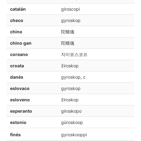
catalán
giroscopi
checo
gyroskop
chino
陀螺儀
chino gan
陀螺儀
coreano
자이로스코프
croata
žiroskop
danés
gyroskop, c
eslovaco
gyroskop
esloveno
žiroskop
esperanto
giroskopo
estonio
güroskoop
finés
gyroskooppi