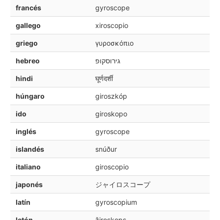
francés
gyroscope
gallego
xiroscopio
griego
γυροσκόπιο
hebreo
גירוסקופ
hindi
घूर्णदर्शी
húngaro
giroszkóp
ido
giroskopo
inglés
gyroscope
islandés
snúður
italiano
giroscopio
japonés
ジャイロスコープ
latín
gyroscopium
letón
žiroskops