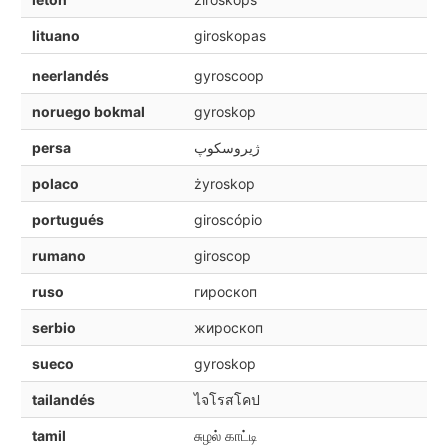
lituano
giroskopas
neerlandés
gyroscoop
noruego bokmal
gyroskop
persa
ژیروسکوپ
polaco
żyroskop
portugués
giroscópio
rumano
giroscop
ruso
гироскоп
serbio
жироскоп
sueco
gyroskop
tailandés
ไจโรสโคป
tamil
சுழல் காட்டி