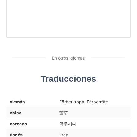
En otros idiomas
Traducciones
alemán
Färberkrapp, Färberröte
chino
茜草
coreano
꼭두서니
danés
krap