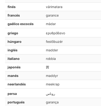
finés
värimatara
francés
garance
gaélico escocés
màdar
griego
ερυθρόδανο
húngaro
festõbuzér
inglés
madder
italiano
robbia
japonés
茜
manés
maddyr
neerlandés
meekrap
persa
روناس
portugués
garança