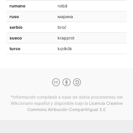
rumano
roibã
ruso
марена
serbio
broć
sueco
krapprot
turco
kızılkök
*Información compilada a base de datos procedentes del
Wikcionario español y
disponible bajo la
Licencia Creative
Commons Atribución-CompartirIgual 3.0