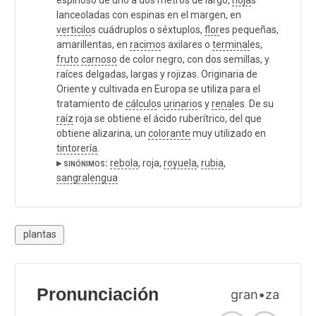
lanceoladas con espinas en el margen, en
verticilo
s cuádruplos o séxtuplos,
flor
es pequeñas,
amarillentas, en
racimo
s axilares o
terminal
es,
fruto
carnoso
de color negro, con dos semillas, y
raíces delgadas, largas y rojizas. Originaria de
Oriente y cultivada en Europa se utiliza para el
tratamiento de
cálculo
s
urinario
s y
renal
es. De su
raíz
roja se obtiene el ácido ruberítrico, del que
obtiene alizarina, un
colorante
muy utilizado en
tintorería
.
▸ sinónimos:
rebola
, roja,
royuela
,
rubia
,
sangralengua
plantas
Pronunciación
gran•za