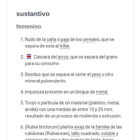
sustantivo
femenino
Nudo de la
caña
o
paja
de los
cereal
es, que se
separa de esta al
trillar
.
Cáscara del
arroz
, que se separa del grano
para su consumo.
Residuo que se separa al cernir el
yeso
u otro
mineral pulverulento.
Impureza presente en un bloque de
metal
.
Trozo o partícula de un material (plástico, metal,
arcilla) con una medida de entre 15 y 25 mm.
resultado de un proceso de molienda o extrusión.
(Rubia tinctorum) planta
vivaz
de la
familia
de las
rubiáceas (Rubiaceae),
tallo
cuadrado,
voluble
y
espinoso de uno a dos metros de largo,
hoja
s