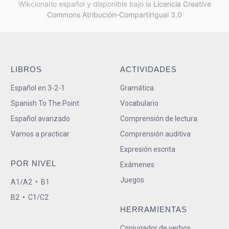
Wikcionario español y
disponible bajo la
Licencia Creative
Commons Atribución-CompartirIgual 3.0
LIBROS
ACTIVIDADES
Español en 3-2-1
Gramática
Spanish To The Point
Vocabulario
Español avanzado
Comprensión de lectura
Vamos a practicar
Comprensión auditiva
Expresión escrita
POR NIVEL
Exámenes
Juegos
A1/A2
•
B1
B2
•
C1/C2
HERRAMIENTAS
Conjugador de verbos