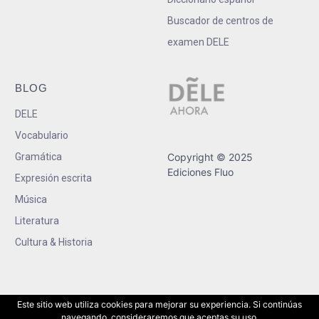
Buscador de centros de
examen DELE
BLOG
DELE
Vocabulario
Gramática
Copyright © 2025
Ediciones Fluo
Expresión escrita
Música
Literatura
Cultura & Historia
Este sitio web utiliza cookies para mejorar su experiencia. Si continúas
navegando, consideraremos que aceptas su uso.