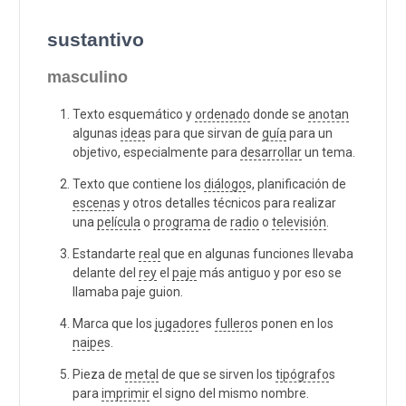
sustantivo
masculino
Texto esquemático y
ordenado
donde se
anotan
algunas
idea
s para que sirvan de
guía
para un
objetivo, especialmente para
desarrollar
un tema.
Texto que contiene los
diálogo
s, planificación de
escena
s y otros detalles técnicos para realizar
una
película
o
programa
de
radio
o
televisión
.
Estandarte
real
que en algunas funciones llevaba
delante del
rey
el
paje
más antiguo y por eso se
llamaba paje guion.
Marca que los
jugador
es
fullero
s ponen en los
naipe
s.
Pieza de
metal
de que se sirven los
tipógrafo
s
para
imprimir
el signo del mismo nombre.