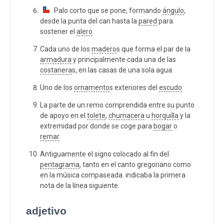
Palo corto que se pone, formando
ángulo
,
desde la punta del can hasta la
pared
para
sostener el
alero
.
Cada uno de los
madero
s que forma el par de la
armadura
y principalmente cada una de las
costanera
s, en las casas de una sola agua.
Uno de los
ornamento
s exteriores del
escudo
.
La parte de un remo comprendida entre su punto
de apoyo en el
tolete
,
chumacera
u
horquilla
y la
extremidad por donde se coge para
bogar
o
remar
.
Antiguamente el signo colocado al fin del
pentagrama
, tanto en el canto gregoriano como
en la música compaseada. indicaba la primera
nota de la línea siguiente.
adjetivo