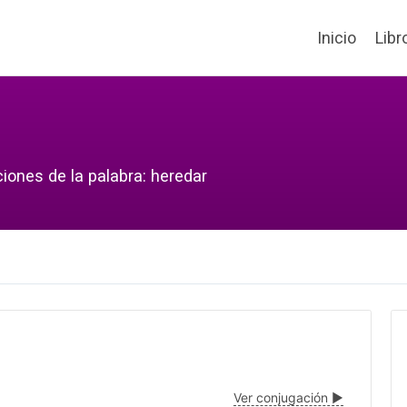
Inicio
Libr
iones de la palabra: heredar
Ver conjugación ▶