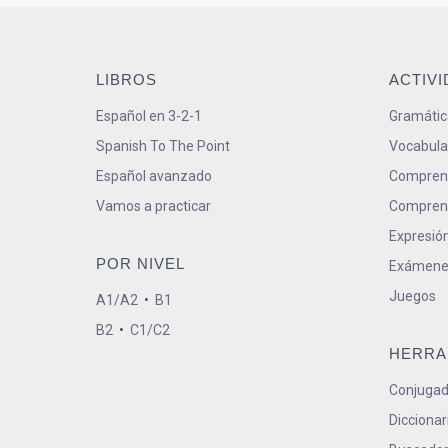
LIBROS
ACTIV
Español en 3-2-1
Gramátic
Spanish To The Point
Vocabula
Español avanzado
Comprens
Vamos a practicar
Comprens
Expresión
POR NIVEL
Exámene
Juegos
A1/A2
•
B1
B2
•
C1/C2
HERRA
Conjugad
Diccionar