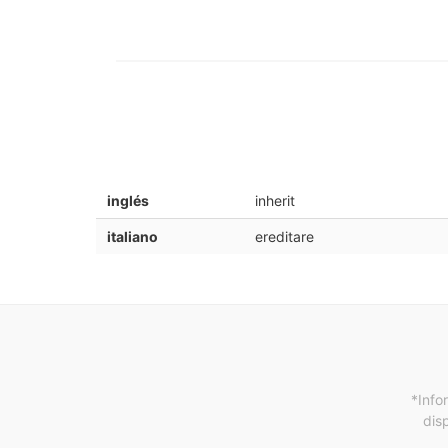
inglés
inherit
italiano
ereditare
*Info
dis