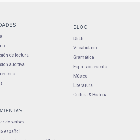
IDADES
BLOG
a
DELE
rio
Vocabulario
ión de lectura
Gramática
ión auditiva
Expresión escrita
 escrita
Música
s
Literatura
Cultura & Historia
MIENTAS
or de verbos
io español