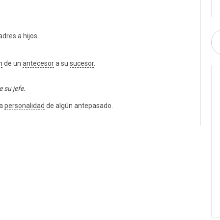
dres a hijos.
n
de un
antecesor
a su
sucesor
.
 su jefe.
la
personalidad
de algún antepasado.