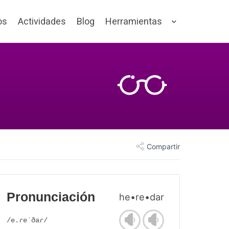
os
Actividades
Blog
Herramientas
Compartir
Pronunciación
he•re•dar
/e.ɾeˈðaɾ/