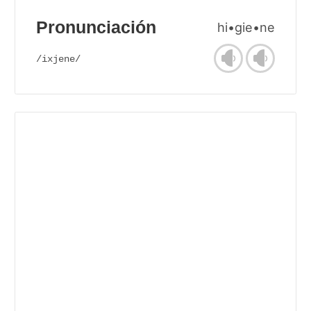
Pronunciación
hi•gie•ne
/ixjene/