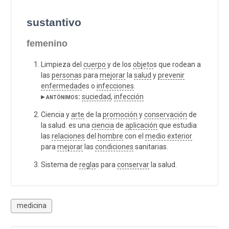
sustantivo
femenino
Limpieza del
cuerpo
y de los
objeto
s que rodean a
las
persona
s para
mejorar
la
salud
y
prevenir
enfermedad
es o
infecciones
.
▸ antónimos:
suciedad
,
infección
Ciencia y
arte
de la
promoción
y
conservación
de
la salud. es una
ciencia
de
aplicación
que estudia
las
relaciones
del
hombre
con el
medio
exterior
para
mejorar
las
condiciones
sanitarias.
Sistema de
regla
s para
conservar
la salud.
medicina