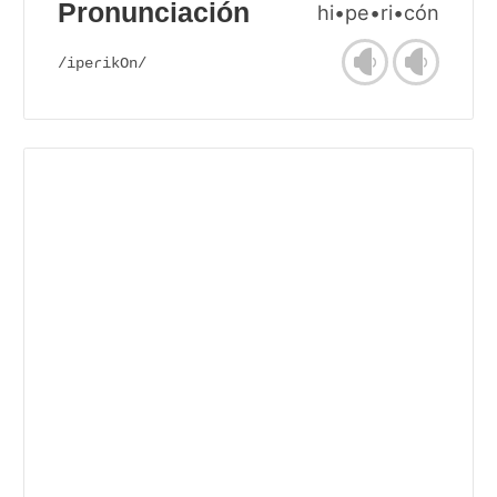
Pronunciación
hi•pe•ri•cón
/ipeɾikOn/