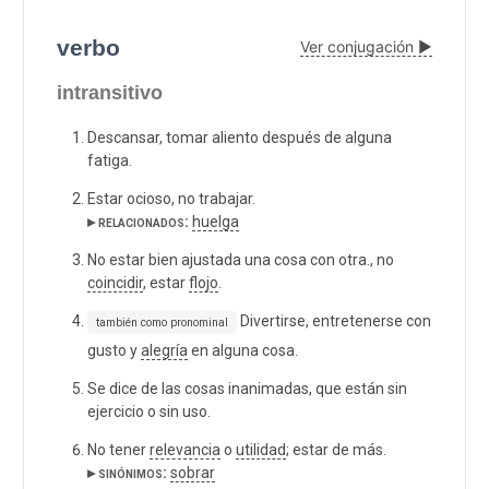
verbo
Ver conjugación ▶
intransitivo
Descansar, tomar aliento después de alguna
fatiga.
Estar ocioso, no trabajar.
▸ relacionados:
huelga
No estar bien ajustada una cosa con otra., no
coincidir
, estar
flojo
.
Divertirse, entretenerse con
también como pronominal
gusto y
alegría
en alguna cosa.
Se dice de las cosas inanimadas, que están sin
ejercicio o sin uso.
No tener
relevancia
o
utilidad
; estar de más.
▸ sinónimos:
sobrar