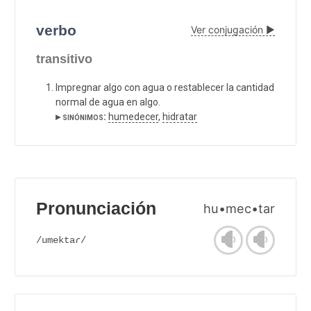
verbo
Ver conjugación ▶
transitivo
Impregnar algo con agua o restablecer la cantidad
normal de agua en algo.
▸ sinónimos:
humedecer
,
hidratar
Pronunciación
hu•mec•tar
/umektaɾ/