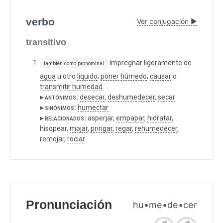
verbo
Ver conjugación ▶
transitivo
Impregnar ligeramente de
también como pronominal
agua
u otro
líquido
;
poner
húmedo
;
causar
o
transmitir
humedad
.
▸ antónimos:
desecar
,
deshumedecer
,
secar
▸ sinónimos:
humectar
▸ relacionados:
asperjar,
empapar
,
hidratar
,
hisopear,
mojar
,
pringar
,
regar
,
rehumedecer
,
remojar,
rociar
Pronunciación
hu•me•de•cer