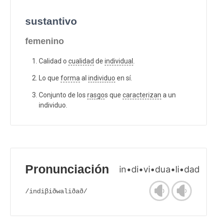
sustantivo
femenino
Calidad o
cualidad
de
individual
.
Lo que
forma
al
individuo
en sí.
Conjunto de los
rasgo
s que
caracterizan
a un
individuo.
Pronunciación
in•di•vi•dua•li•dad
/indiβiðwaliðað/