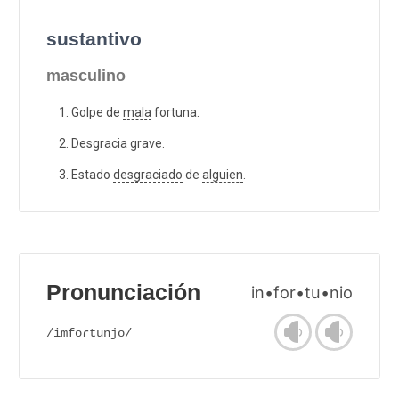
sustantivo
masculino
Golpe de
mala
fortuna.
Desgracia
grave
.
Estado
desgraciado
de
alguien
.
Pronunciación
in•for•tu•nio
/imfoɾtunjo/