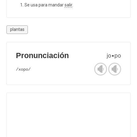
Se usa para mandar
salir
.
plantas
Pronunciación
jo•po
/xopo/