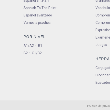
Español en 3-2-1
Gramátic
Spanish To The Point
Vocabula
Español avanzado
Comprens
Vamos a practicar
Comprens
Expresión
POR NIVEL
Exámene
Juegos
A1/A2
•
B1
B2
•
C1/C2
HERRA
Conjugad
Diccionar
Buscador
Política de priva