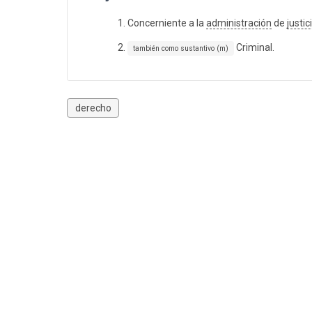
Concerniente a la
administración
de
justic
Criminal.
también como sustantivo (m)
derecho