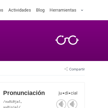
os
Actividades
Blog
Herramientas
Compartir
Pronunciación
ju•di•cial
/xuðiθjal,
xuðisjal/