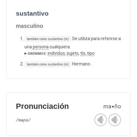
sustantivo
masculino
Se utiliza para referirse a
también como sustantivo (m)
una
persona
cualquiera.
▸ sinónimos:
individuo
,
sujeto
,
tío
,
tipo
Hermano.
también como sustantivo (m)
Pronunciación
ma•ño
/maɲo/