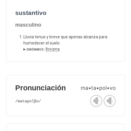
sustantivo
masculino
Lluvia tenue y breve que apenas alcanza para
humedecer el suelo.
▸ sinónimos:
llovizna
Pronunciación
ma•ta•pol•vo
/matapolβo/