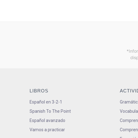
*Info
dis
LIBROS
ACTIV
Español en 3-2-1
Gramátic
Spanish To The Point
Vocabula
Español avanzado
Comprens
Vamos a practicar
Comprens