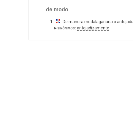
de modo
De manera
medalaganaria
o
antojadi
▸ sinónimos:
antojadizamente