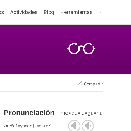
os
Actividades
Blog
Herramientas
Compartir
Pronunciación
me•da•la•ga•na•ria•men•t
/meðalaɣanaɾjamente/