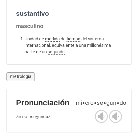
sustantivo
masculino
Unidad de
medida
de
tiempo
del sistema
internacional, equivalente a una
millonésima
parte de un
segundo
.
metrología
Pronunciación
mi•cro•se•gun•do
/mikɾoseɣundo/