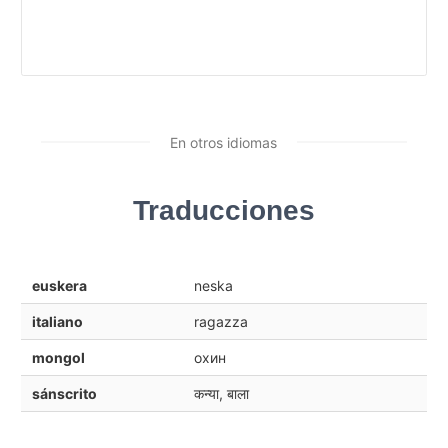
En otros idiomas
Traducciones
euskera
neska
italiano
ragazza
mongol
охин
sánscrito
कन्या, बाला