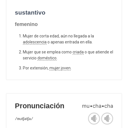
sustantivo
femenino
Mujer de corta edad, aún no llegada a la
adolescencia
o apenas entrada en ella.
Mujer que se emplea como
criada
o que atiende el
servicio
doméstico
.
Por extensión,
mujer
joven
.
Pronunciación
mu•cha•cha
/muʧaʧa/