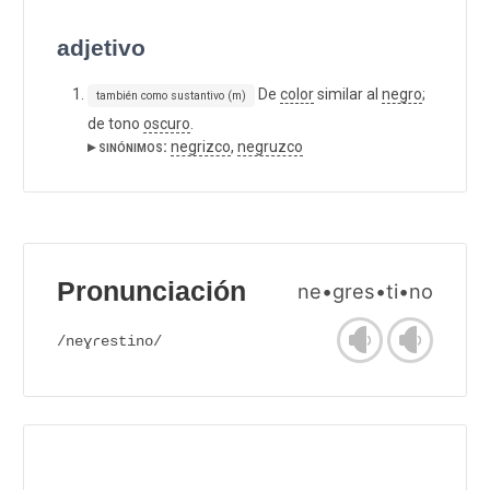
adjetivo
De
color
similar al
negro
;
también como sustantivo (m)
de tono
oscuro
.
▸ sinónimos:
negrizco
,
negruzco
Pronunciación
ne•gres•ti•no
/neɣɾestino/