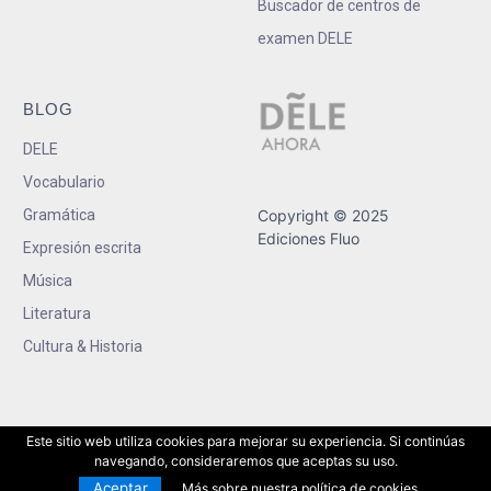
Buscador de centros de
examen DELE
BLOG
DELE
Vocabulario
Gramática
Copyright © 2025
Ediciones Fluo
Expresión escrita
Música
Literatura
Cultura & Historia
Este sitio web utiliza cookies para mejorar su experiencia. Si continúas
navegando, consideraremos que aceptas su uso.
Aceptar
Más sobre nuestra política de cookies