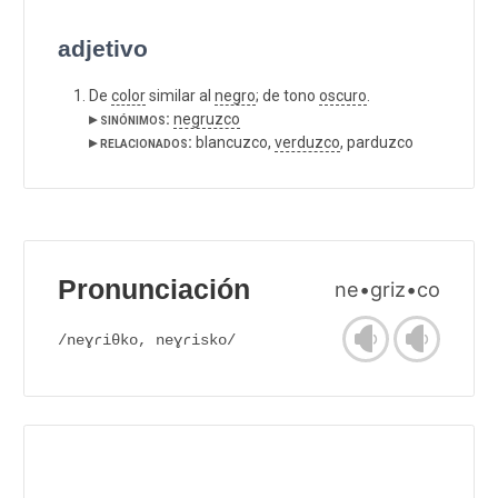
adjetivo
De
color
similar al
negro
; de tono
oscuro
.
▸ sinónimos:
negruzco
▸ relacionados:
blancuzco,
verduzco
, parduzco
Pronunciación
ne•griz•co
/neɣɾiθko, neɣɾisko/