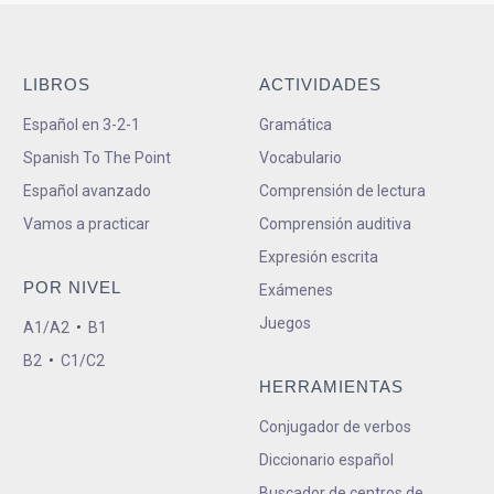
LIBROS
ACTIVIDADES
Español en 3-2-1
Gramática
Spanish To The Point
Vocabulario
Español avanzado
Comprensión de lectura
Vamos a practicar
Comprensión auditiva
Expresión escrita
POR NIVEL
Exámenes
Juegos
A1/A2
•
B1
B2
•
C1/C2
HERRAMIENTAS
Conjugador de verbos
Diccionario español
Buscador de centros de