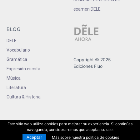
examen DELE
BLOG
DELE
Vocabulario
Gramática
Copyright © 2025
Ediciones Fluo
Expresión escrita
Música
Literatura
Cultura & Historia
Este sitio web utiliza cookies para mejorar su experiencia. Si continúas
navegando, consideraremos que aceptas su uso.
Aceptar
Más sobre nuestra política de cookies