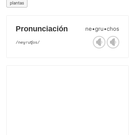
plantas
Pronunciación
ne•gru•chos
/neɣɾuʧos/