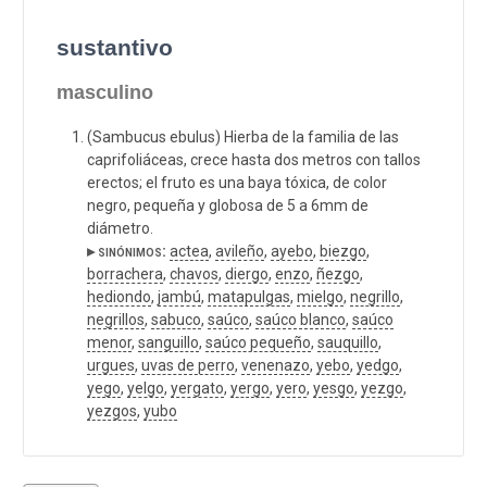
sustantivo
masculino
(Sambucus ebulus) Hierba de la familia de las
caprifoliáceas, crece hasta dos metros con tallos
erectos; el fruto es una baya tóxica, de color
negro, pequeña y globosa de 5 a 6mm de
diámetro.
▸ sinónimos:
actea
,
avileño
,
ayebo
,
biezgo
,
borrachera
,
chavos
,
diergo
,
enzo
,
ñezgo
,
hediondo
,
jambú
,
matapulgas
,
mielgo
,
negrillo
,
negrillos
,
sabuco
,
saúco
,
saúco blanco
,
saúco
menor
,
sanguillo
,
saúco pequeño
,
sauquillo
,
urgues
,
uvas de perro
,
venenazo
,
yebo
,
yedgo
,
yego
,
yelgo
,
yergato
,
yergo
,
yero
,
yesgo
,
yezgo
,
yezgos
,
yubo