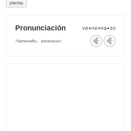
plantas
Pronunciación
ve•ne•na•zo
/benenaθo, benenaso/