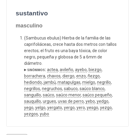
sustantivo
masculino
(Sambucus ebulus) Hierba de la familia de las
caprifoliáceas, crece hasta dos metros con tallos
erectos; el fruto es una baya tóxica, de color
negro, pequeña y globosa de 5 a 6mm de
diámetro.
▸ sinónimos:
actea
,
avileño
,
ayebo
,
biezgo
,
borrachera
,
chavos
,
diergo
,
enzo
,
ñezgo
,
hediondo
,
jambú
,
matapulgas
,
mielgo
,
negrillo
,
negrillos
,
negruchos
,
sabuco
,
saúco blanco
,
sanguillo
,
saúco
,
saúco menor
,
saúco pequeño
,
sauquillo
,
urgues
,
uvas de perro
,
yebo
,
yedgo
,
yego
,
yelgo
,
yergato
,
yergo
,
yero
,
yesgo
,
yezgo
,
yezgos
,
yubo