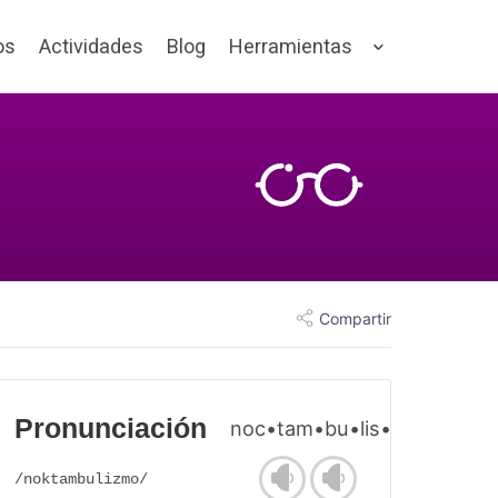
os
Actividades
Blog
Herramientas
Compartir
Pronunciación
noc•tam•bu•lis•mo
/noktambulizmo/