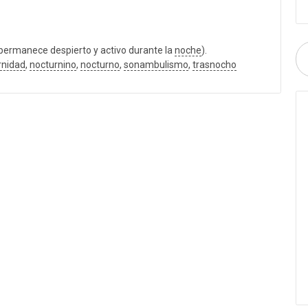
permanece despierto y activo durante la
noche
).
rnidad
,
nocturnino
,
nocturno
,
sonambulismo
,
trasnocho