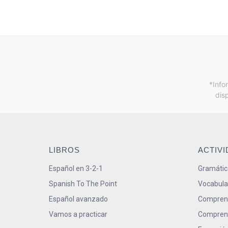
*Info
dis
LIBROS
ACTIV
Español en 3-2-1
Gramátic
Spanish To The Point
Vocabula
Español avanzado
Comprens
Vamos a practicar
Comprens