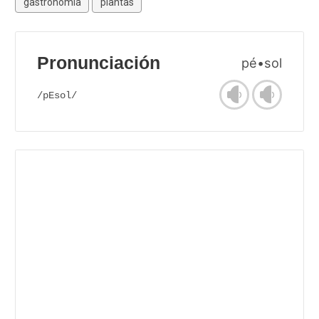
gastronomía
plantas
Pronunciación
pé•sol
/pEsol/