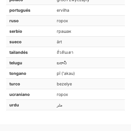
portugués
ervilha
ruso
горох
serbio
грашак
sueco
ärt
tailandés
ถั่วลันเตา
telugu
బఠానీ
tongano
pī (ʻakau)
turco
bezelye
ucraniano
горох
urdu
مٹر