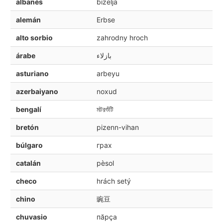
albanés
bizelja
alemán
Erbse
alto sorbio
zahrodny hroch
árabe
بازلاء
asturiano
arbeyu
azerbaiyano
noxud
bengalí
মটরশুঁটি
bretón
pizenn-vihan
búlgaro
грах
catalán
pèsol
checo
hrách setý
chino
豌豆
chuvasio
пăрçа