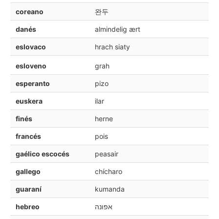
coreano
완두
danés
almindelig ært
eslovaco
hrach siaty
esloveno
grah
esperanto
pizo
euskera
ilar
finés
herne
francés
pois
gaélico escocés
peasair
gallego
chícharo
guaraní
kumanda
hebreo
אפונה