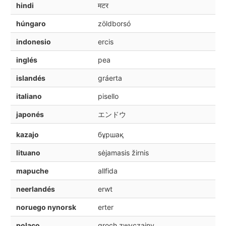
hindi
मटर
húngaro
zöldborsó
indonesio
ercis
inglés
pea
islandés
gráerta
italiano
pisello
japonés
エンドウ
kazajo
бұршақ
lituano
sėjamasis žirnis
mapuche
allfida
neerlandés
erwt
noruego nynorsk
erter
polaco
groch zwyczajny