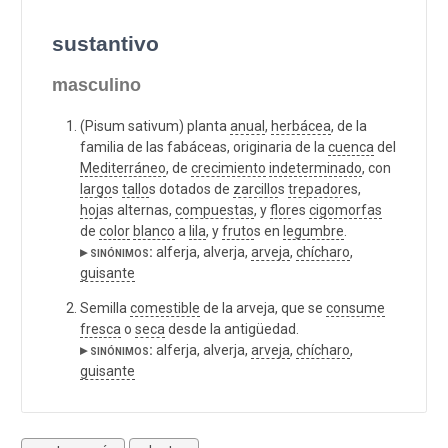
sustantivo
masculino
(Pisum sativum) planta
anual
,
herbácea
, de la
familia de las fabáceas, originaria de la
cuenca
del
Mediterráneo
, de
crecimiento
indeterminado
, con
largo
s
tallo
s dotados de
zarcillo
s
trepador
es,
hoja
s alternas,
compuestas
, y
flor
es
cigomorfas
de
color
blanco
a
lila
, y
fruto
s en
legumbre
.
▸ sinónimos:
alferja, alverja,
arveja
,
chícharo
,
guisante
Semilla
comestible
de la arveja, que se
consume
fresca
o
seca
desde la antigüedad.
▸ sinónimos:
alferja, alverja,
arveja
,
chícharo
,
guisante