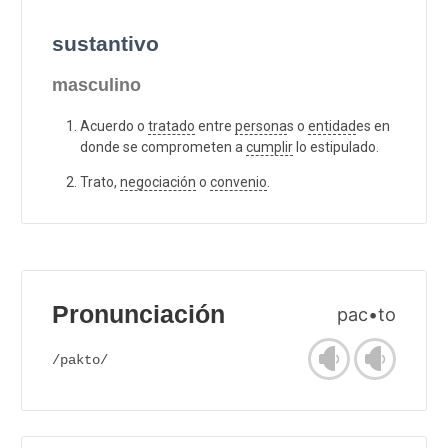
sustantivo
masculino
Acuerdo o
tratado
entre
persona
s o
entidad
es en
donde se comprometen a
cumplir
lo estipulado.
Trato,
negociación
o
convenio
.
Pronunciación
pac•to
/pakto/