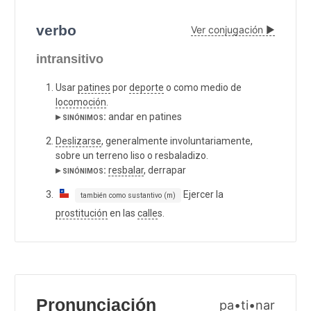
verbo
Ver conjugación ▶
intransitivo
Usar
patines
por
deporte
o como medio de
locomoción
.
▸ sinónimos:
andar en patines
Deslizarse
, generalmente involuntariamente,
sobre un terreno liso o resbaladizo.
▸ sinónimos:
resbalar
, derrapar
Ejercer la
también como sustantivo (m)
prostitución
en las
calle
s.
Pronunciación
pa•ti•nar