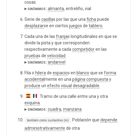
cosas.
▸ sinónimos:
almanta
, entreliño, vial
Serie de
casilla
s por las que una
ficha
puede
desplazar
se en ciertos
juego
s de
tablero
.
Cada una de las
franja
s longitudinales en que se
divide la pista y que corresponden
respectivamente a cada
competidor
en las
prueba
s de
velocidad
.
▸ sinónimos:
andarivel
Fila o
hilera
de
espacio
s en
blanco
que se
forma
accidental
mente en una
página
compuesta
y
produce
un
efecto
visual
desagradable
.
Tramo de una calle entre una y otra
esquina
.
▸ sinónimos:
cuadra
,
manzana
Población que
depende
también como sustantivo (m)
administrativamente
de otra.