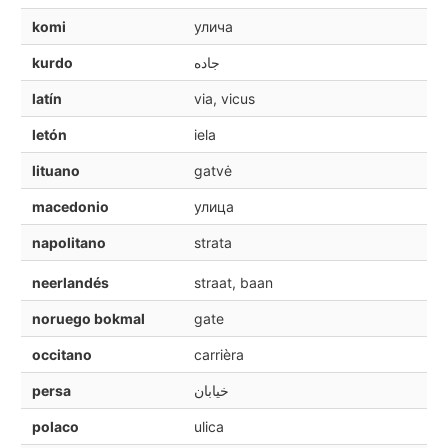
komi
улича
kurdo
جاده
latín
via, vicus
letón
iela
lituano
gatvė
macedonio
улица
napolitano
strata
neerlandés
straat, baan
noruego bokmal
gate
occitano
carrièra
persa
خیابان
polaco
ulica