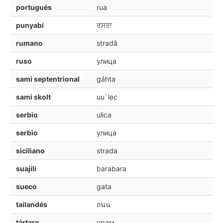
portugués
rua
punyabí
ਰਸਤਾ
rumano
stradă
ruso
улица
sami septentrional
gáhta
sami skolt
uu´lec
serbio
ulica
serbio
улица
siciliano
strada
suajili
barabara
sueco
gata
tailandés
ถนน
tártaro
урам