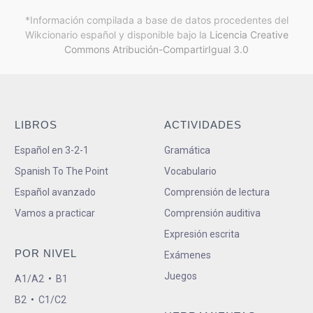
*Información compilada a base de datos procedentes del
Wikcionario español y
disponible bajo la
Licencia Creative
Commons Atribución-CompartirIgual 3.0
LIBROS
ACTIVIDADES
Español en 3-2-1
Gramática
Spanish To The Point
Vocabulario
Español avanzado
Comprensión de lectura
Vamos a practicar
Comprensión auditiva
Expresión escrita
POR NIVEL
Exámenes
Juegos
A1/A2
•
B1
B2
•
C1/C2