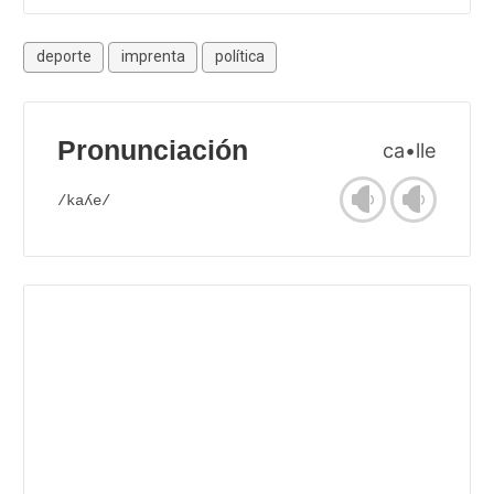
deporte
imprenta
política
Pronunciación
ca•lle
/kaʎe/