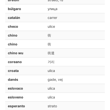
búlgaro
улица
catalán
carrer
checo
ulice
chino
街
chino
街
chino wu
街道
coreano
거리
croata
ulica
danés
gade, vej
eslovaco
ulica
esloveno
ulica
esperanto
strato