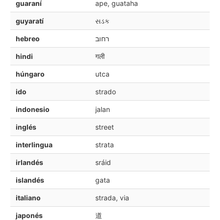
guaraní
ape, guataha
guyaratí
સડક
hebreo
רחוב
hindi
गली
húngaro
utca
ido
strado
indonesio
jalan
inglés
street
interlingua
strata
irlandés
sráid
islandés
gata
italiano
strada, via
japonés
道