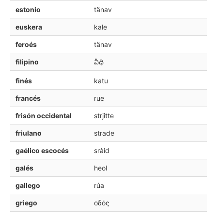
estonio
tänav
euskera
kale
feroés
tänav
filipino
వీధి
finés
katu
francés
rue
frisón occidental
strjitte
friulano
strade
gaélico escocés
sràid
galés
heol
gallego
rúa
griego
οδός