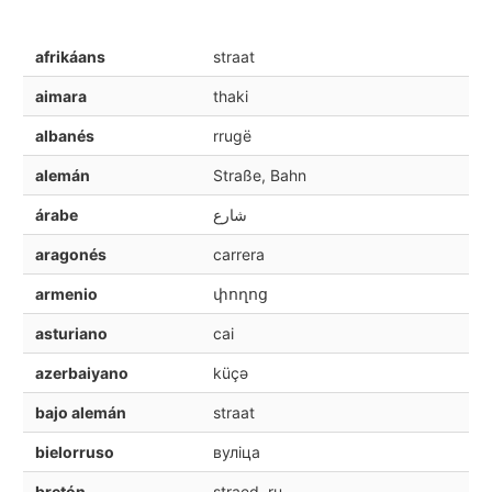
afrikáans
straat
aimara
thaki
albanés
rrugë
alemán
Straße, Bahn
árabe
شارع
aragonés
carrera
armenio
փողոց
asturiano
cai
azerbaiyano
küçə
bajo alemán
straat
bielorruso
вуліца
bretón
straed, ru