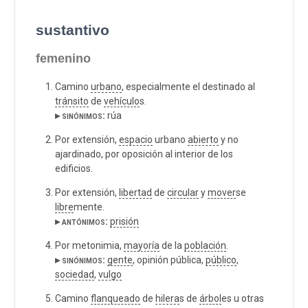
sustantivo
femenino
Camino
urbano
, especialmente el destinado al
tránsito
de
vehículo
s.
▸ sinónimos:
rúa
Por extensión,
espacio
urbano
abierto
y no
ajardinado, por oposición al interior de los
edificios.
Por extensión,
libertad
de
circular
y
mover
se
libre
mente.
▸ antónimos:
prisión
Por metonimia,
mayoría
de la
población
.
▸ sinónimos:
gente
, opinión pública,
público
,
sociedad
,
vulgo
Camino
flanqueado
de
hilera
s de
árbol
es u otras