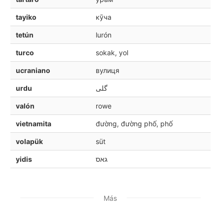
tayiko
кӯча
tetún
lurón
turco
sokak, yol
ucraniano
вулиця
urdu
گلی
valón
rowe
vietnamita
đường, đường phố, phố
volapük
süt
yidis
גאס
Más