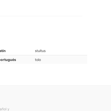
atín
stultus
portugués
tolo
añol y