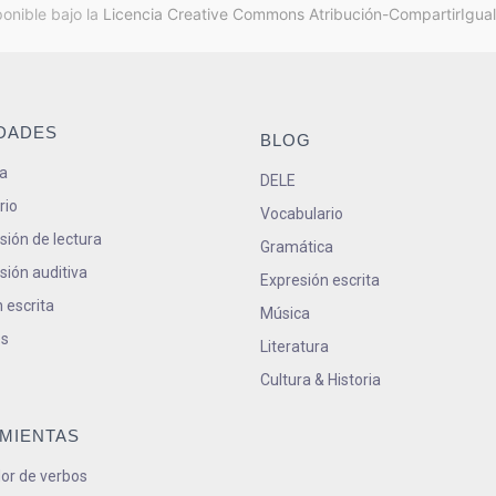
ponible bajo la
Licencia Creative Commons Atribución-CompartirIgual
IDADES
BLOG
a
DELE
rio
Vocabulario
ión de lectura
Gramática
ión auditiva
Expresión escrita
 escrita
Música
s
Literatura
Cultura & Historia
MIENTAS
or de verbos