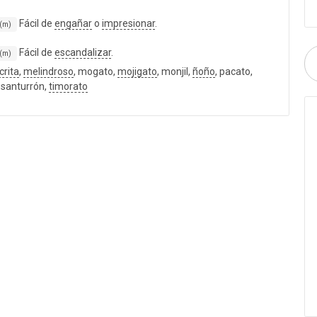
Fácil de
engañar
o
impresionar
.
 (m)
Fácil de
escandalizar
.
 (m)
crita
,
melindroso
, mogato,
mojigato
, monjil,
ñoño
, pacato,
 santurrón,
timorato