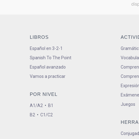
dis
LIBROS
ACTIV
Español en 3-2-1
Gramátic
Spanish To The Point
Vocabula
Español avanzado
Comprens
Vamos a practicar
Comprens
Expresión
POR NIVEL
Exámene
Juegos
A1/A2
•
B1
B2
•
C1/C2
HERRA
Conjugad