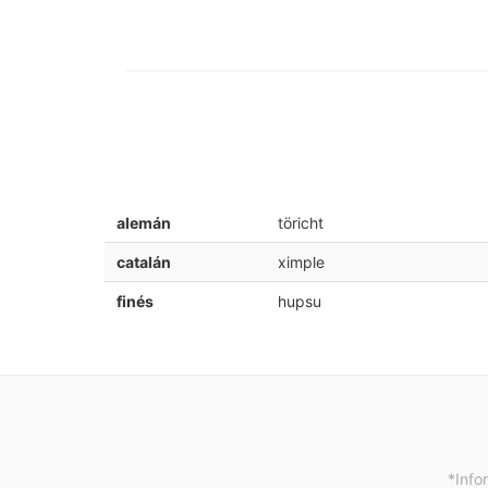
alemán
töricht
catalán
ximple
finés
hupsu
*Info