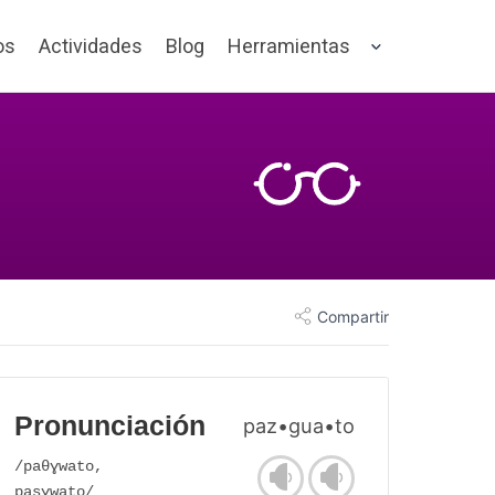
os
Actividades
Blog
Herramientas
Compartir
Pronunciación
paz•gua•to
/paθɣwato,
pasɣwato/