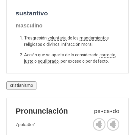
sustantivo
masculino
Trasgresión
voluntaria
de los
mandamiento
s
religioso
s o
divino
s;
infracción
moral.
Acción que se aparta de lo considerado
correcto
,
justo
o
equilibrado
, por exceso o por defecto.
cristianismo
Pronunciación
pe•ca•do
/pekaðo/