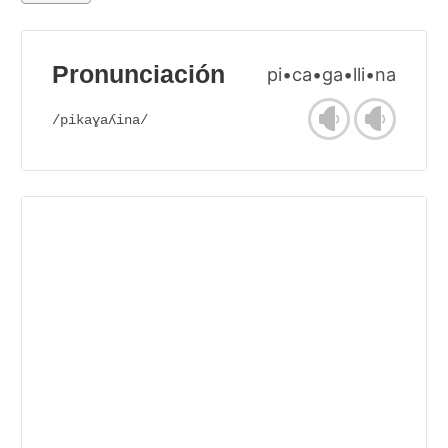
Pronunciación
pi•ca•ga•lli•na
/pikaɣaʎina/