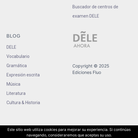
Buscador de centros de
examen DELE
BLOG
DELE
Vocabulario
Gramática
Copyright © 2025
Ediciones Fluo
Expresión escrita
Música
Literatura
Cultura & Historia
Este sitio web utiliza cookies para mejorar su experiencia. Si continúas
navegando, consideraremos que aceptas su uso.