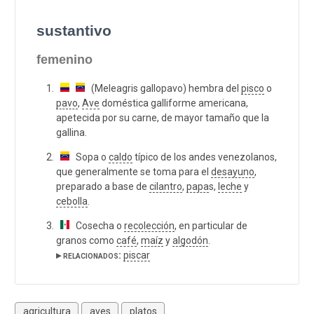
sustantivo
femenino
(Meleagris gallopavo) hembra del
pisco
o
pavo
,
Ave
doméstica galliforme americana,
apetecida por su carne, de mayor tamaño que la
gallina.
Sopa o
caldo
típico de los andes venezolanos,
que generalmente se toma para el
desayuno
,
preparado a base de
cilantro
,
papa
s,
leche
y
cebolla
.
Cosecha o
recolección
, en particular de
granos como
café
,
maíz
y
algodón
.
▸ relacionados:
piscar
agricultura
aves
platos