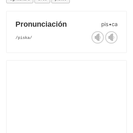
Pronunciación
pis•ca
/piska/