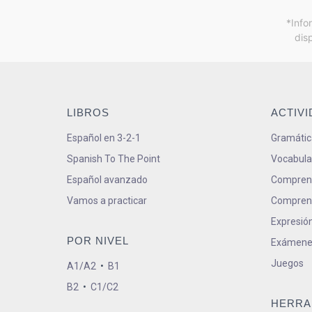
*Info
dis
LIBROS
ACTIV
Español en 3-2-1
Gramátic
Spanish To The Point
Vocabula
Español avanzado
Comprens
Vamos a practicar
Comprens
Expresión
POR NIVEL
Exámene
Juegos
A1/A2
•
B1
B2
•
C1/C2
HERRA