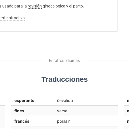
os usado para la
revisión
ginecológica y el parto.
ente
atractivo
.
En otros idiomas
Traducciones
esperanto
ĉevalido
finés
varsa
francés
poulain