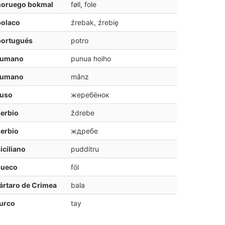
noruego bokmal
føll, fole
polaco
źrebak, źrebię
portugués
potro
rumano
punua hoiho
rumano
mânz
ruso
жеребёнок
erbio
ždrebe
erbio
ждребе
iciliano
pudditru
sueco
föl
ártaro de Crimea
bala
urco
tay