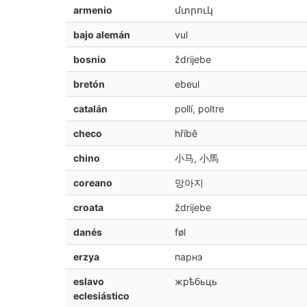
armenio
մտրուկ
bajo alemán
vul
bosnio
ždrijebe
bretón
ebeul
catalán
pollí, poltre
checo
hříbě
chino
小马, 小馬
coreano
망아지
croata
ždrijebe
danés
føl
erzya
парнэ
eslavo
жрѣбьць
eclesiástico