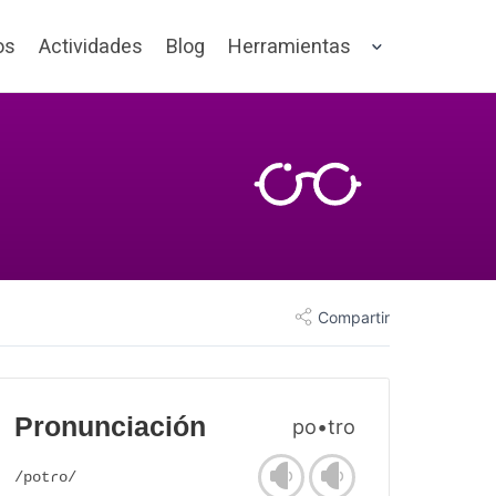
os
Actividades
Blog
Herramientas
Compartir
Pronunciación
po•tro
/potɾo/