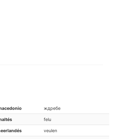
macedonio
ждребе
maltés
felu
neerlandés
veulen