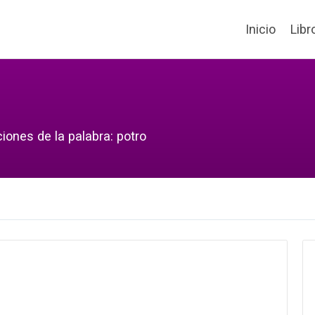
Inicio
Libr
iones de la palabra: potro