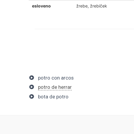
esloveno
žrebe, žrebiček
potro con arcos
potro de herrar
bota de potro