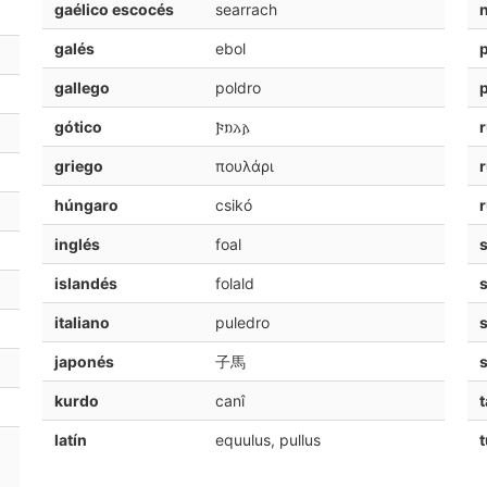
gaélico escocés
searrach
galés
ebol
gallego
poldro
gótico
𐍆𐌿𐌻𐌰
griego
πουλάρι
húngaro
csikó
inglés
foal
s
islandés
folald
s
italiano
puledro
s
japonés
子馬
kurdo
canî
t
latín
equulus, pullus
t