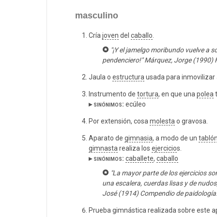
masculino
Cría
joven
del
caballo
.
"¡Y el jamelgo moribundo vuelve a 
pendenciero!" Márquez, Jorge (1990)
Jaula o
estructura
usada para inmovilizar 
Instrumento de
tortura
, en que una
polea
t
▸ sinónimos:
ecúleo
Por extensión, cosa
molesta
o gravosa.
Aparato de
gimnasia
, a modo de un
tabló
gimnasta
realiza los
ejercicio
s.
▸ sinónimos:
caballete
,
caballo
"La mayor parte de los ejercicios s
una escalera, cuerdas lisas y de nudos
José (1914) Compendio de paidología.
Prueba gimnástica realizada sobre este a