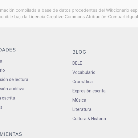
rmación compilada a base de datos procedentes del Wikcionario esp
ponible bajo la
Licencia Creative Commons Atribución-CompartirIgual
IDADES
BLOG
a
DELE
rio
Vocabulario
ión de lectura
Gramática
ión auditiva
Expresión escrita
 escrita
Música
s
Literatura
Cultura & Historia
MIENTAS