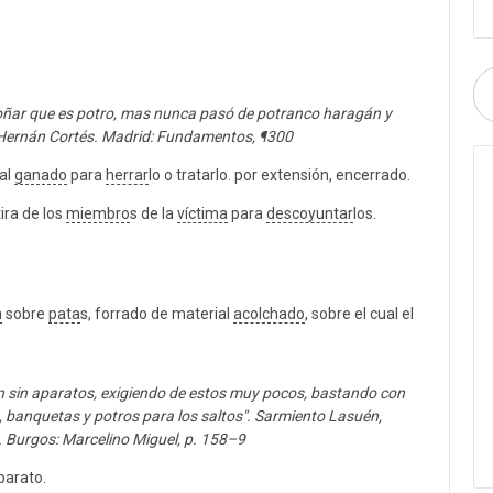
soñar que es potro, mas nunca pasó de potranco haragán y
 Hernán Cortés. Madrid: Fundamentos, ¶300
al
ganado
para
herrar
lo o tratarlo. por extensión, encerrado.
ira de los
miembro
s de la
víctima
para
descoyuntar
los.
n
sobre
pata
s, forrado de material
acolchado
, sobre el cual el
on sin aparatos, exigiendo de estos muy pocos, bastando con
, banquetas y potros para los saltos". Sarmiento Lasuén,
 Burgos: Marcelino Miguel, p. 158–9
parato.