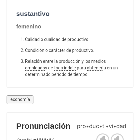
sustantivo
femenino
Calidad o
cualidad
de
productivo
.
Condición o carácter de
productivo
.
Relación entre la
producción
y los
medio
s
empleado
s de
toda
índole
para
obtener
la en un
determinado
período
de
tiempo
.
economía
Pronunciación
pro•duc•ti•vi•dad