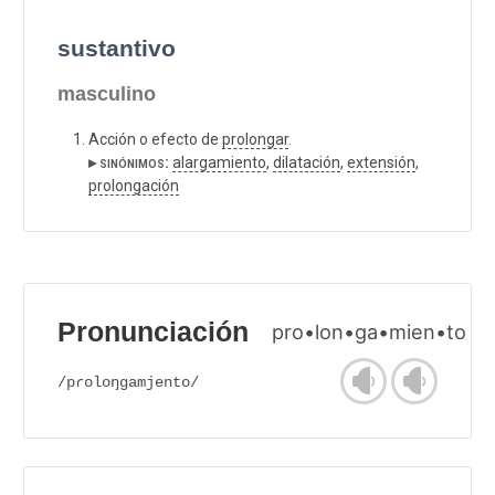
sustantivo
masculino
Acción o efecto de
prolongar
.
▸ sinónimos:
alargamiento
,
dilatación
,
extensión
,
prolongación
Pronunciación
pro•lon•ga•mien•to
/pɾoloŋgamjento/