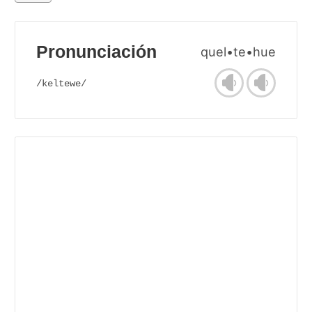
Pronunciación
quel•te•hue
/keltewe/