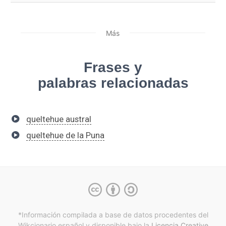
Más
Frases y
palabras relacionadas
queltehue austral
queltehue de la Puna
*Información compilada a base de datos procedentes del
Wikcionario español y
disponible bajo la
Licencia Creative