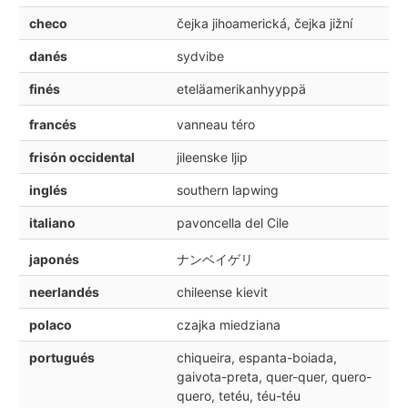
checo
čejka jihoamerická, čejka jižní
danés
sydvibe
finés
eteläamerikanhyyppä
francés
vanneau téro
frisón occidental
jileenske ljip
inglés
southern lapwing
italiano
pavoncella del Cile
japonés
ナンベイゲリ
neerlandés
chileense kievit
polaco
czajka miedziana
portugués
chiqueira, espanta-boiada,
gaivota-preta, quer-quer, quero-
quero, tetéu, téu-téu