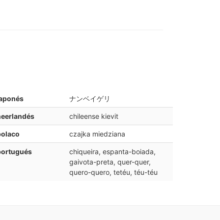
japonés
ナンベイゲリ
neerlandés
chileense kievit
polaco
czajka miedziana
portugués
chiqueira, espanta-boiada,
gaivota-preta, quer-quer,
quero-quero, tetéu, téu-téu