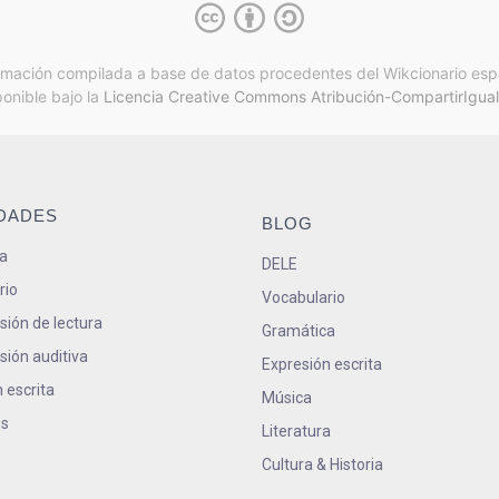
rmación compilada a base de datos procedentes del Wikcionario esp
ponible bajo la
Licencia Creative Commons Atribución-CompartirIgual
IDADES
BLOG
a
DELE
rio
Vocabulario
ión de lectura
Gramática
ión auditiva
Expresión escrita
 escrita
Música
s
Literatura
Cultura & Historia