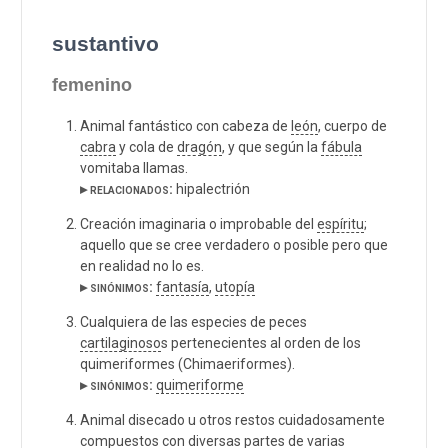
sustantivo
femenino
Animal fantástico con cabeza de
león
, cuerpo de
cabra
y cola de
dragón
, y que según la
fábula
vomitaba llamas.
▸ relacionados:
hipalectrión
Creación imaginaria o improbable del
espíritu
;
aquello que se cree verdadero o posible pero que
en realidad no lo es.
▸ sinónimos:
fantasía
,
utopía
Cualquiera de las especies de peces
cartilaginoso
s pertenecientes al orden de los
quimeriformes (Chimaeriformes).
▸ sinónimos:
quimeriforme
Animal disecado u otros restos cuidadosamente
compuestos con diversas partes de varias