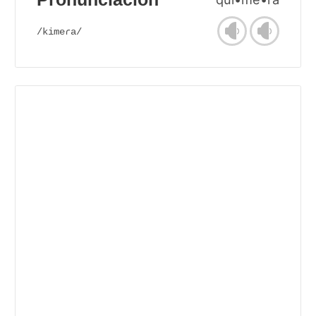
/kimeɾa/