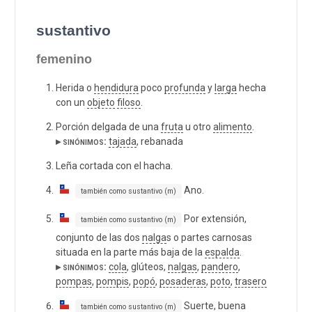
sustantivo
femenino
Herida o
hendidura
poco
profunda
y
larga
hecha
con un
objeto
filoso
.
Porción delgada de una
fruta
u otro
alimento
.
▸ sinónimos:
tajada
, rebanada
Leña cortada con el hacha.
Ano.
también como sustantivo (m)
Por extensión,
también como sustantivo (m)
conjunto de las dos
nalga
s o partes carnosas
situada en la parte más baja de la
espalda
.
▸ sinónimos:
cola
, glúteos,
nalgas
,
pandero
,
pompas
,
pompis
,
popó
,
posaderas
,
poto
,
trasero
Suerte, buena
también como sustantivo (m)