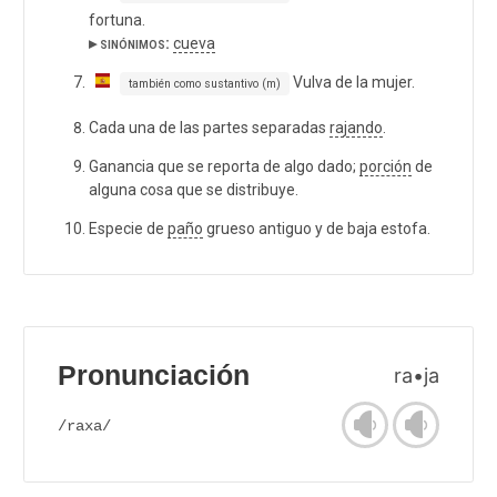
fortuna.
▸ sinónimos:
cueva
Vulva de la mujer.
también como sustantivo (m)
Cada una de las partes separadas
rajando
.
Ganancia que se reporta de algo dado;
porción
de
alguna cosa que se distribuye.
Especie de
paño
grueso antiguo y de baja estofa.
Pronunciación
ra•ja
/raxa/