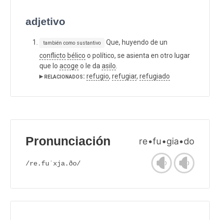
adjetivo
Que, huyendo de un
también como sustantivo
conflicto
bélico
o político, se asienta en otro lugar
que lo
acoge
o le da
asilo
.
▸ relacionados:
refugio
,
refugiar
,
refugiado
Pronunciación
re•fu•gia•do
/re.fuˈxja.ðo/